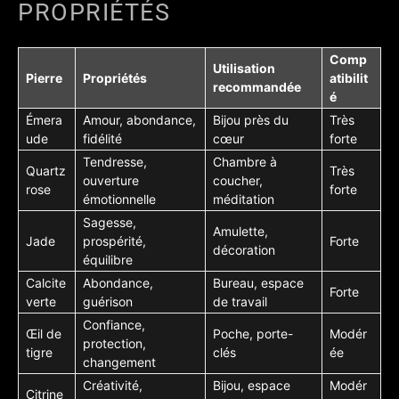
PROPRIÉTÉS
Comp
Utilisation
Pierre
Propriétés
atibilit
recommandée
é
Émera
Amour, abondance,
Bijou près du
Très
ude
fidélité
cœur
forte
Tendresse,
Chambre à
Quartz
Très
ouverture
coucher,
rose
forte
émotionnelle
méditation
Sagesse,
Amulette,
Jade
prospérité,
Forte
décoration
équilibre
Calcite
Abondance,
Bureau, espace
Forte
verte
guérison
de travail
Confiance,
Œil de
Poche, porte-
Modér
protection,
tigre
clés
ée
changement
Créativité,
Bijou, espace
Modér
Citrine