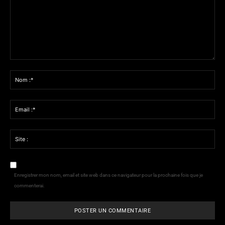
Commenter
:
Nom
:*
Email
:*
Site
:
Enregistrer mon nom, email et site web dans ce navigateur pour la prochaine fois que je
commenterai.