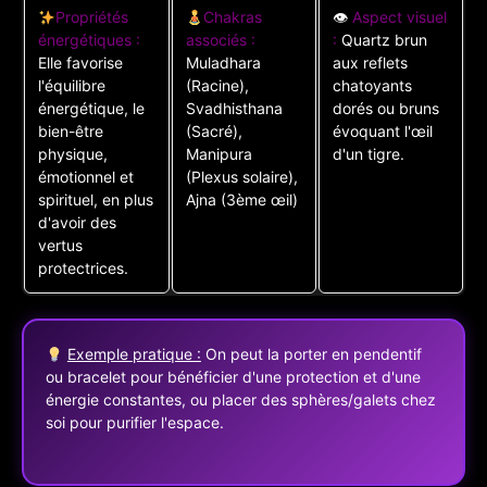
Propriétés
Chakras
👁
Aspect visuel
énergétiques :
associés :
:
Quartz brun
Elle favorise
Muladhara
aux reflets
l'équilibre
(Racine),
chatoyants
énergétique, le
Svadhisthana
dorés ou bruns
bien-être
(Sacré),
évoquant l'œil
physique,
Manipura
d'un tigre.
émotionnel et
(Plexus solaire),
spirituel, en plus
Ajna (3ème œil)
d'avoir des
vertus
protectrices.
Exemple pratique :
On peut la porter en pendentif
ou bracelet pour bénéficier d'une protection et d'une
énergie constantes, ou placer des sphères/galets chez
soi pour purifier l'espace.