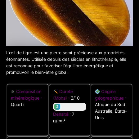
L’œil de tigre est une pierre semi-précieuse aux propriétés
étonnantes. Utilisée depuis des siècles en lithothérapie, elle
est reconnue pour favoriser l’équilibre énergétique et
promouvoir le bien-être global.
⚛
Composition
Dureté
Origine
minéralogique :
(Mohs) :
2/10
géographique :
Quartz
Afrique du Sud,
2
Australie, États-
Densité :
7
Unis
g/cm³