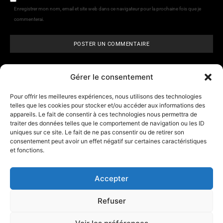
Enregistrer mon nom, email et site web dans ce navigateur pour la prochaine fois que je
commenterai.
Gérer le consentement
Pour offrir les meilleures expériences, nous utilisons des technologies
telles que les cookies pour stocker et/ou accéder aux informations des
appareils. Le fait de consentir à ces technologies nous permettra de
ARCANE VISIONS
- Tarologie,
traiter des données telles que le comportement de navigation ou les ID
numérologie et
horoscope
uniques sur ce site. Le fait de ne pas consentir ou de retirer son
consentement peut avoir un effet négatif sur certaines caractéristiques
et fonctions.
Contact
A propos d’Arcane Vision
Accepter
Mentions légales
Refuser
Les outils
Affiliation