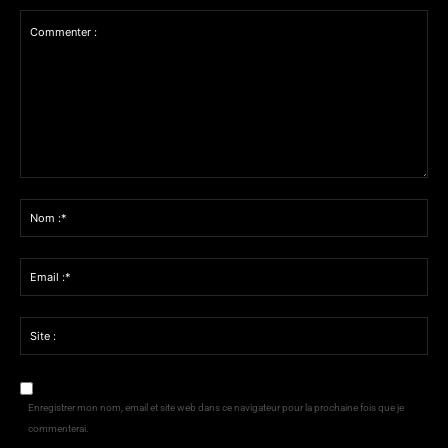
Commenter
:
Nom
:*
Email
:*
Site
:
Enregistrer mon nom, email et site web dans ce navigateur pour la prochaine fois que je
commenterai.