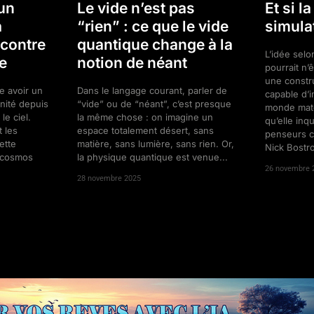
 un
Le vide n’est pas
Et si la
a
“rien” : ce que le vide
simula
contre
quantique change à la
L’idée selon
e
notion de néant
pourrait n’
une constr
se avoir un
Dans le langage courant, parler de
capable d’i
nité depuis
“vide” ou de “néant”, c’est presque
monde matér
le ciel.
la même chose : on imagine un
qu’elle inq
 les
espace totalement désert, sans
penseurs 
ette
matière, sans lumière, sans rien. Or,
Nick Bostro
e cosmos
la physique quantique est venue...
26 novembre 
28 novembre 2025