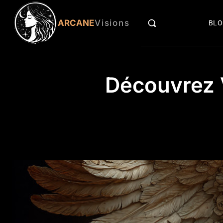
ARCANE
Visions
BL
Découvrez V