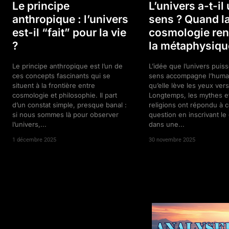
Le principe
L’univers a-t-il
anthropique : l’univers
sens ? Quand l
est-il “fait” pour la vie
cosmologie ren
?
la métaphysiqu
Le principe anthropique est l’un de
L’idée que l’univers puis
ces concepts fascinants qui se
sens accompagne l’huma
situent à la frontière entre
qu’elle lève les yeux vers 
cosmologie et philosophie. Il part
Longtemps, les mythes et
d’un constat simple, presque banal :
religions ont répondu à c
si nous sommes là pour observer
question en inscrivant l
l’univers,...
dans une...
1 décembre 2025
30 novembre 2025