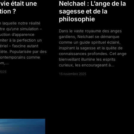
 vie était une
Nelchael : L’ange de la
tion ?
sagesse et de la
philosophie
 laquelle notre réalité
être qu’une simulation –
Dans le vaste royaume des anges
uction d’apparence
gardiens, Nelchael se démarque
miter à la perfection un
comme un guide spirituel éclairé,
iel – fascine autant
inspirant la sagesse et la quête de
uiète. Popularisée par des
connaissances profondes. Cet ange
contemporains comme
bienveillant illumine les esprits
m,...
curieux, les encourageant à...
2025
15 novembre 2025