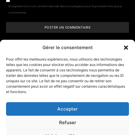
Enregistrer mon nom, email et site web dans ce navigateur pour la prochaine fois que je
commenterai.
Gérer le consentement
Pour offrir les meilleures expériences, nous utilisons des technologies
telles que les cookies pour stocker et/ou accéder aux informations des
appareils. Le fait de consentir à ces technologies nous permettra de
ARCANE VISIONS
- Tarologie,
traiter des données telles que le comportement de navigation ou les ID
numérologie et
horoscope
uniques sur ce site. Le fait de ne pas consentir ou de retirer son
consentement peut avoir un effet négatif sur certaines caractéristiques
et fonctions.
Contact
A propos d’Arcane Vision
Accepter
Mentions légales
Refuser
Les outils
Affiliation