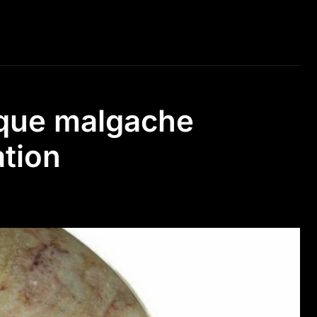
ique malgache
ation