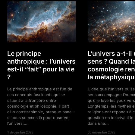
Le principe
L’univers a-t-il
anthropique : l’univers
sens ? Quand l
est-il “fait” pour la vie
cosmologie ren
?
la métaphysiqu
Le principe anthropique est l’un de
L’idée que l’univers puis
ces concepts fascinants qui se
sens accompagne l’huma
situent à la frontière entre
qu’elle lève les yeux vers 
cosmologie et philosophie. Il part
Longtemps, les mythes et
d’un constat simple, presque banal :
religions ont répondu à c
si nous sommes là pour observer
question en inscrivant l
l’univers,...
dans une...
1 décembre 2025
30 novembre 2025