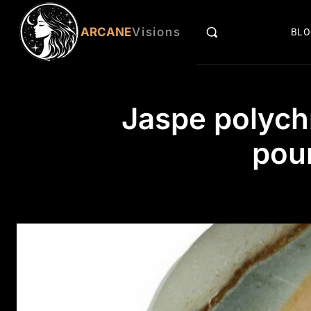
ARCANE
Visions
BL
Jaspe polych
pour