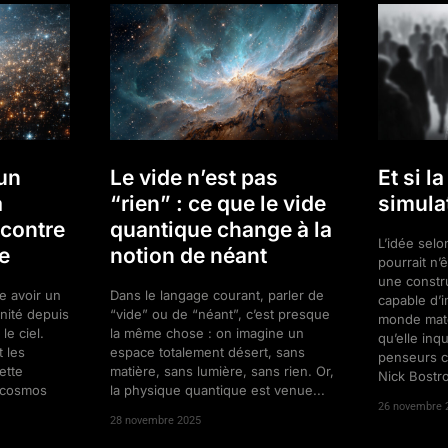
 un
Le vide n’est pas
Et si la
a
“rien” : ce que le vide
simula
contre
quantique change à la
L’idée selon
e
notion de néant
pourrait n’
une constr
se avoir un
Dans le langage courant, parler de
capable d’i
nité depuis
“vide” ou de “néant”, c’est presque
monde matér
le ciel.
la même chose : on imagine un
qu’elle inq
 les
espace totalement désert, sans
penseurs 
ette
matière, sans lumière, sans rien. Or,
Nick Bostro
e cosmos
la physique quantique est venue...
26 novembre 
28 novembre 2025