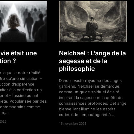
 vie était une
Nelchael : L’ange de la
tion ?
sagesse et de la
philosophie
 laquelle notre réalité
être qu’une simulation –
Dans le vaste royaume des anges
uction d’apparence
gardiens, Nelchael se démarque
miter à la perfection un
comme un guide spirituel éclairé,
iel – fascine autant
inspirant la sagesse et la quête de
uiète. Popularisée par des
connaissances profondes. Cet ange
contemporains comme
bienveillant illumine les esprits
m,...
curieux, les encourageant à...
2025
15 novembre 2025