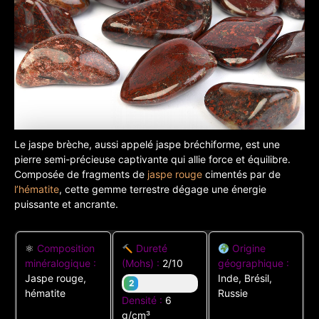
Le jaspe brèche, aussi appelé jaspe bréchiforme, est une
pierre semi-précieuse captivante qui allie force et équilibre.
Composée de fragments de
jaspe rouge
cimentés par de
l’hématite
, cette gemme terrestre dégage une énergie
puissante et ancrante.
⚛
Composition
Dureté
Origine
minéralogique :
(Mohs) :
2/10
géographique :
Jaspe rouge,
Inde, Brésil,
2
hématite
Russie
Densité :
6
g/cm³