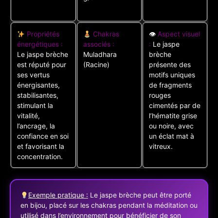
Propriétés
Chakras
👁
Aspect visuel
énergétiques :
associés :
:
Le jaspe
Le jaspe brèche
Muladhara
brèche
est réputé pour
(Racine)
présente des
ses vertus
motifs uniques
énergisantes,
de fragments
stabilisantes,
rouges
stimulant la
cimentés par de
vitalité,
l’hématite grise
l’ancrage, la
ou noire, avec
confiance en soi
un éclat mat à
et favorisant la
vitreux.
concentration.
Exemple pratique :
Le jaspe brèche peut être porté
en bijou, placé sur les chakras pendant la méditation ou
utilisé dans l’environnement pour bénéficier de son