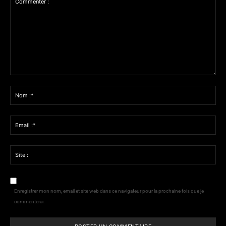
Commenter
:
Nom
:*
Email
:*
Site
:
Enregistrer mon nom, email et site web dans ce navigateur pour la prochaine fois que je
commenterai.