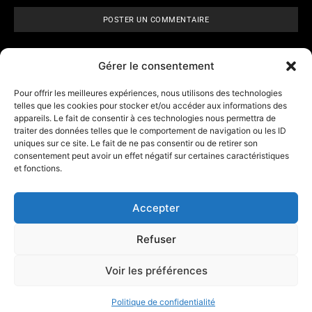
Gérer le consentement
Pour offrir les meilleures expériences, nous utilisons des technologies
telles que les cookies pour stocker et/ou accéder aux informations des
appareils. Le fait de consentir à ces technologies nous permettra de
ARCANE VISIONS
- Tarologie,
traiter des données telles que le comportement de navigation ou les ID
numérologie et
horoscope
uniques sur ce site. Le fait de ne pas consentir ou de retirer son
consentement peut avoir un effet négatif sur certaines caractéristiques
et fonctions.
Contact
A propos d’Arcane Vision
Accepter
Mentions légales
Refuser
Les outils
Affiliation
Voir les préférences
Politique de confidentialité