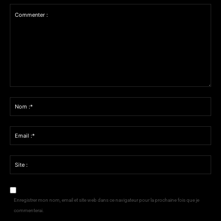
Commenter
:
Nom
:*
Email
:*
Site
:
Enregistrer mon nom, email et site web dans ce navigateur pour la prochaine fois que je
commenterai.