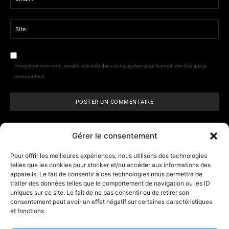
Email
:*
Site
:
Enregistrer mon nom, email et site web dans ce navigateur pour la prochaine fois que je
commenterai.
Gérer le consentement
Pour offrir les meilleures expériences, nous utilisons des technologies
telles que les cookies pour stocker et/ou accéder aux informations des
appareils. Le fait de consentir à ces technologies nous permettra de
ARCANE VISIONS
- Tarologie,
traiter des données telles que le comportement de navigation ou les ID
numérologie et
horoscope
uniques sur ce site. Le fait de ne pas consentir ou de retirer son
consentement peut avoir un effet négatif sur certaines caractéristiques
et fonctions.
Contact