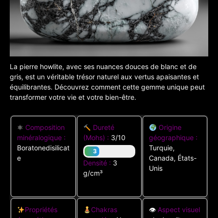
La pierre howlite, avec ses nuances douces de blanc et de
gris, est un véritable trésor naturel aux vertus apaisantes et
équilibrantes. Découvrez comment cette gemme unique peut
transformer votre vie et votre bien-être.
⚛
Composition
Dureté
Origine
minéralogique :
(Mohs) :
3/10
géographique :
Boratonedisilicat
Turquie,
3
e
Canada, États-
Densité :
3
Unis
g/cm³
Propriétés
Chakras
👁
Aspect visuel