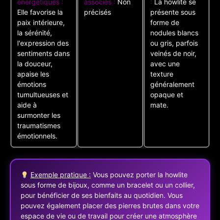
énergétiques :
associés :
Non
:
La howlite se
Elle favorise la
précisés
présente sous
paix intérieure,
forme de
la sérénité,
nodules blancs
l'expression des
ou gris, parfois
sentiments dans
veinés de noir,
la douceur,
avec une
apaise les
texture
émotions
généralement
tumultueuses et
opaque et
aide à
mate.
surmonter les
traumatismes
émotionnels.
Exemple pratique :
Vous pouvez porter la howlite
sous forme de bijoux, comme un bracelet ou un collier,
pour bénéficier de ses bienfaits au quotidien. Vous
pouvez également placer des pierres brutes dans votre
espace de vie ou de travail pour créer une atmosphère