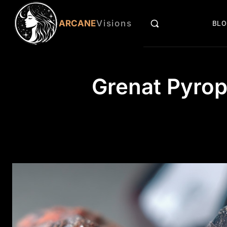
ARCANE
Visions
BL
Grenat Pyrope