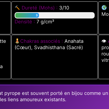
Dureté (Mohs) :
3/10
Mo
3
Densité :
7 g/cm³
tte
Chakras associés :
Anahata
👁
(Cœur), Svadhisthana (Sacré)
pro
rou
vit
la
t pyrope est souvent porté en bijou comme un
 les liens amoureux existants.