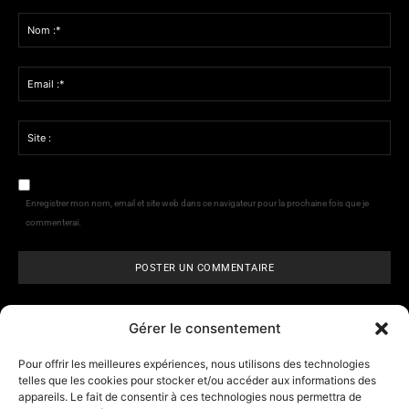
Commenter
:
Nom
:*
Email
:*
Site
:
Enregistrer mon nom, email et site web dans ce navigateur pour la prochaine fois que je
commenterai.
Gérer le consentement
Pour offrir les meilleures expériences, nous utilisons des technologies
telles que les cookies pour stocker et/ou accéder aux informations des
appareils. Le fait de consentir à ces technologies nous permettra de
ARCANE VISIONS
- Tarologie,