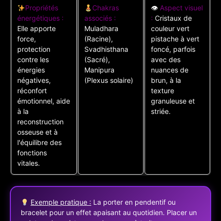
Propriétés
Chakras
👁
Aspect visuel
énergétiques :
associés :
:
Cristaux de
Elle apporte
Muladhara
couleur vert
force,
(Racine),
pistache à vert
protection
Svadhisthana
foncé, parfois
contre les
(Sacré),
avec des
énergies
Manipura
nuances de
négatives,
(Plexus solaire)
brun, à la
réconfort
texture
émotionnel, aide
granuleuse et
à la
striée.
reconstruction
osseuse et à
l'équilibre des
fonctions
vitales.
Exemple pratique :
La porter en pendentif ou
bracelet pour un effet apaisant au quotidien. Placer un