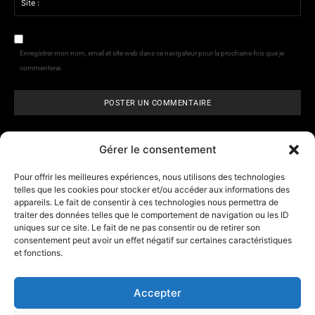
Site
:
Enregistrer mon nom, email et site web dans ce navigateur pour la prochaine fois que je
commenterai.
Gérer le consentement
Pour offrir les meilleures expériences, nous utilisons des technologies
telles que les cookies pour stocker et/ou accéder aux informations des
appareils. Le fait de consentir à ces technologies nous permettra de
ARCANE VISIONS
- Tarologie,
traiter des données telles que le comportement de navigation ou les ID
numérologie et
horoscope
uniques sur ce site. Le fait de ne pas consentir ou de retirer son
consentement peut avoir un effet négatif sur certaines caractéristiques
et fonctions.
Contact
A propos d’Arcane Vision
Accepter
Mentions légales