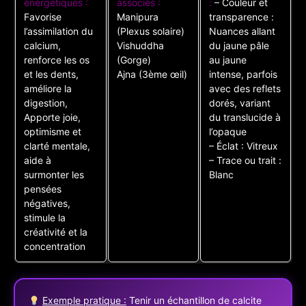
énergétiques :
associés :
:
– Couleur et
Favorise
Manipura
transparence :
l’assimilation du
(Plexus solaire)
Nuances allant
calcium,
Vishuddha
du jaune pâle
renforce les os
(Gorge)
au jaune
et les dents,
Ajna (3ème œil)
intense, parfois
améliore la
avec des reflets
digestion,
dorés, variant
Apporte joie,
du translucide à
optimisme et
l’opaque
clarté mentale,
– Éclat : Vitreux
aide à
– Trace ou trait :
surmonter les
Blanc
pensées
négatives,
stimule la
créativité et la
concentration
Exemple pratique :
Tenir un échantillon de calcite