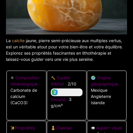
La
calcite
jaune, pierre semi-précieuse aux multiples vertus,
est un véritable atout pour votre bien-être et votre équilibre.
Explorez ses propriétés fascinantes en lithothérapie et
laissez-vous guider vers une vie plus sereine.
⚛
Composition
Dureté
Origine
minéralogique :
(Mohs) :
2/10
géographique :
Carbonate de
Mexique
2
calcium
Angleterre
Densité :
3
(CaCO3)
Islande
g/cm³
Propriétés
Chakras
👁
Aspect visuel