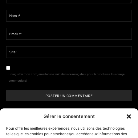
Commenter
:
Nom
:*
Email
:*
Site
:
Enregistrer mon nom, email et site web dans ce navigateur pour la prochaine fois que je
commenterai.
Gérer le consentement
Pour offrir les meilleures expériences, nous utilisons des technologies
telles que les cookies pour stocker et/ou accéder aux informations des