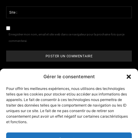
Email
:*
Site
:
Enregistrer mon nom, email et site web dans ce navigateur pour la prochaine fois que je
commenterai.
Gérer le consentement
Pour offrir les meilleures expériences, nous utilisons des technologies
telles que les cookies pour stocker et/ou accéder aux informations des
appareils. Le fait de consentir à ces technologies nous permettra de
ARCANE VISIONS
- Tarologie,
traiter des données telles que le comportement de navigation ou les ID
numérologie et
horoscope
uniques sur ce site. Le fait de ne pas consentir ou de retirer son
consentement peut avoir un effet négatif sur certaines caractéristiques
et fonctions.
Contact
A propos d’Arcane Vision