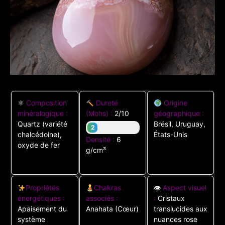
⚛
Composition
Dureté
Origine
minéralogique :
(Mohs) :
2/10
géographique :
Quartz (variété
Brésil, Uruguay,
2
chalcédoine),
États-Unis
Densité :
6
oxyde de fer
g/cm³
Propriétés
Chakras
👁
Aspect visuel
énergétiques :
associés :
:
Cristaux
Apaisement du
Anahata (Cœur)
translucides aux
système
nuances rose