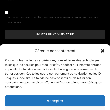
Site
:
Enregistrer mon nom, email et site web dans ce navigateur pour la prochaine fois que je
commenterai.
Gérer le consentement
Pour offrir les meilleures expériences, nous utilisons des technologies
telles que les cookies pour stocker et/ou accéder aux informations des
appareils. Le fait de consentir à ces technologies nous permettra de
ARCANE VISIONS
- Tarologie,
traiter des données telles que le comportement de navigation ou les ID
numérologie et
horoscope
uniques sur ce site. Le fait de ne pas consentir ou de retirer son
consentement peut avoir un effet négatif sur certaines caractéristiques
et fonctions.
Contact
A propos d’Arcane Vision
Accepter
Mentions légales