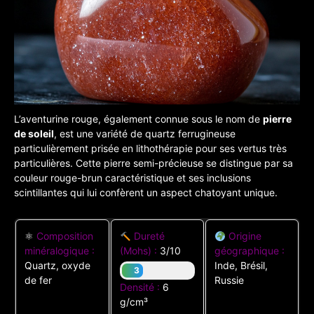
L’aventurine rouge, également connue sous le nom de
pierre
de soleil
, est une variété de quartz ferrugineuse
particulièrement prisée en lithothérapie pour ses vertus très
particulières.
Cette pierre semi-précieuse se distingue par sa
couleur rouge-brun caractéristique et ses inclusions
scintillantes qui lui confèrent un aspect chatoyant unique.
⚛
Composition
Dureté
Origine
minéralogique :
(Mohs) :
3/10
géographique :
Quartz, oxyde
Inde, Brésil,
3
de fer
Russie
Densité :
6
g/cm³