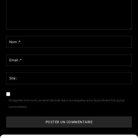
Commenter
:
Nom
:*
Email
:*
Site
:
Enregistrer mon nom, email et site web dans ce navigateur pour la prochaine fois que je
commenterai.