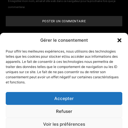
Enregistrer mon nom, email et site web dans ce navigateur pour la prochaine fois que je
commenterai.
Gérer le consentement
Pour offrir les meilleures expériences, nous utilisons des technologies
telles que les cookies pour stocker et/ou accéder aux informations des
appareils. Le fait de consentir à ces technologies nous permettra de
ARCANE VISIONS
- Tarologie,
traiter des données telles que le comportement de navigation ou les ID
numérologie et
horoscope
uniques sur ce site. Le fait de ne pas consentir ou de retirer son
consentement peut avoir un effet négatif sur certaines caractéristiques
et fonctions.
Contact
A propos d’Arcane Vision
Accepter
Mentions légales
Refuser
Les outils
Affiliation
Voir les préférences