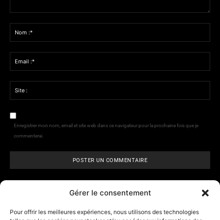
Commenter
:
Nom
:*
Email
:*
Site
:
Enregistrer mon nom, email et site web dans ce navigateur pour la prochaine fois que je
commenterai.
Gérer le consentement
Pour offrir les meilleures expériences, nous utilisons des technologies