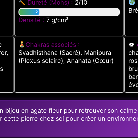
Dureté (Mohs) :
2/10
Bré
2
Densité :
7 g/cm³
e
Chakras associés :
👁
er,
Svadhisthana (Sacré), Manipura
cha
(Plexus solaire), Anahata (Cœur)
ros
es
bru
ban
évo
n bijou en agate fleur pour retrouver son calme 
er cette pierre chez soi pour créer un environn