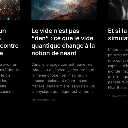
 un
Le vide n’est pas
Et si la
a
“rien” : ce que le vide
simula
contre
quantique change à la
L’idée selon
e
notion de néant
pourrait n’
une constr
se avoir un
Dans le langage courant, parler de
capable d’i
nité depuis
“vide” ou de “néant”, c’est presque
monde matér
le ciel.
la même chose : on imagine un
qu’elle inq
 les
espace totalement désert, sans
penseurs 
ette
matière, sans lumière, sans rien. Or,
Nick Bostro
e cosmos
la physique quantique est venue...
26 novembre 
28 novembre 2025