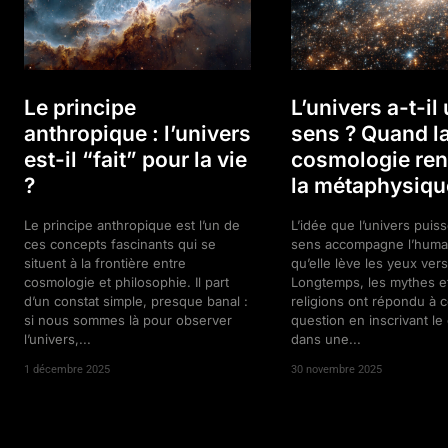
Le principe
L’univers a-t-il
anthropique : l’univers
sens ? Quand l
est-il “fait” pour la vie
cosmologie ren
?
la métaphysiqu
Le principe anthropique est l’un de
L’idée que l’univers puis
ces concepts fascinants qui se
sens accompagne l’huma
situent à la frontière entre
qu’elle lève les yeux vers 
cosmologie et philosophie. Il part
Longtemps, les mythes et
d’un constat simple, presque banal :
religions ont répondu à c
si nous sommes là pour observer
question en inscrivant l
l’univers,...
dans une...
1 décembre 2025
30 novembre 2025