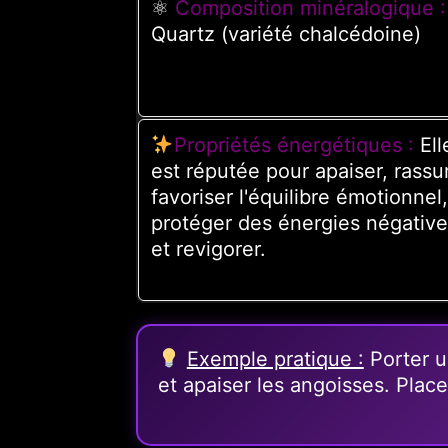
⚛
Composition minéralogique :
Quartz (variété chalcédoine)
Propriétés énergétiques :
Ell
est réputée pour apaiser, rassur
favoriser l'équilibre émotionnel,
protéger des énergies négativ
et revigorer.
Exemple pratique :
Porter u
et apaiser les angoisses. Plac