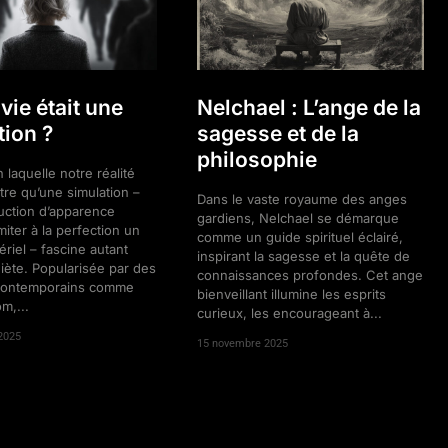
 vie était une
Nelchael : L’ange de la
tion ?
sagesse et de la
philosophie
 laquelle notre réalité
être qu’une simulation –
Dans le vaste royaume des anges
uction d’apparence
gardiens, Nelchael se démarque
miter à la perfection un
comme un guide spirituel éclairé,
iel – fascine autant
inspirant la sagesse et la quête de
uiète. Popularisée par des
connaissances profondes. Cet ange
contemporains comme
bienveillant illumine les esprits
m,...
curieux, les encourageant à...
2025
15 novembre 2025