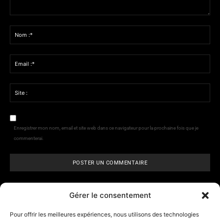
Commenter
:
Nom
:*
Email
:*
Site
:
Enregistrer mon nom, email et site web dans ce navigateur pour la prochaine fois que je
commenterai.
Gérer le consentement
Pour offrir les meilleures expériences, nous utilisons des technologies