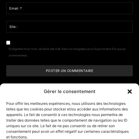
:*
Email
:*
Site
:
Enregistrer mon nom, email et site web dans ce navigateur pour la prochaine fois que je
commenterai.
Gérer le consentement
Pour offrir les meilleures expériences, nous utilisons des technologies
telles que les cookies pour stocker et/ou accéder aux informations des
appareils. Le fait de consentir à ces technologies nous permettra de
ARCANE VISIONS
- Tarologie,
traiter des données telles que le comportement de navigation ou les ID
numérologie et
horoscope
uniques sur ce site. Le fait de ne pas consentir ou de retirer son
consentement peut avoir un effet négatif sur certaines caractéristiques
et fonctions.