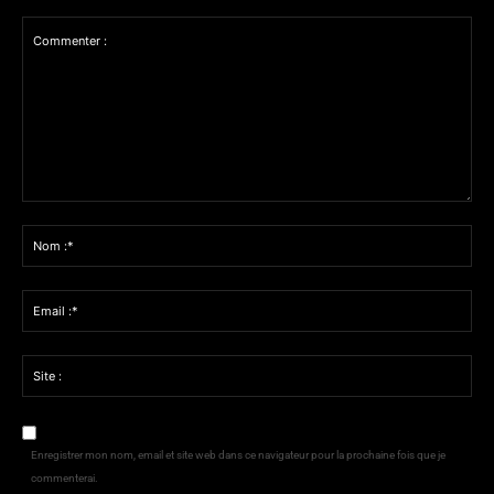
Commenter
:
Nom
:*
Email
:*
Site
:
Enregistrer mon nom, email et site web dans ce navigateur pour la prochaine fois que je
commenterai.