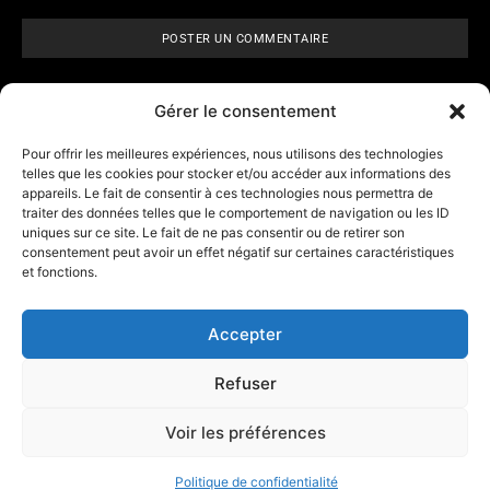
Gérer le consentement
Pour offrir les meilleures expériences, nous utilisons des technologies
telles que les cookies pour stocker et/ou accéder aux informations des
appareils. Le fait de consentir à ces technologies nous permettra de
ARCANE VISIONS
- Tarologie,
traiter des données telles que le comportement de navigation ou les ID
numérologie et
horoscope
uniques sur ce site. Le fait de ne pas consentir ou de retirer son
consentement peut avoir un effet négatif sur certaines caractéristiques
et fonctions.
Contact
A propos d’Arcane Vision
Accepter
Mentions légales
Refuser
Les outils
Affiliation
Voir les préférences
Politique de confidentialité