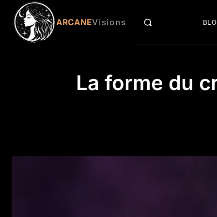
ARCANE
Visions
BL
La forme du cr