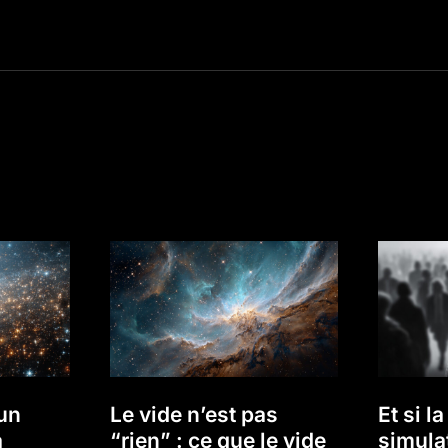
 un
Le vide n’est pas
Et si la
a
“rien” : ce que le vide
simula