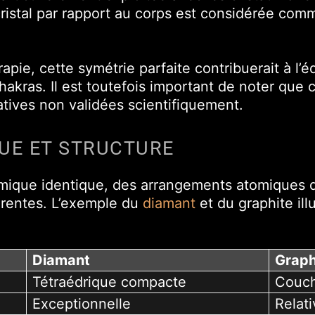
 cristal par rapport au corps est considérée co
rapie, cette symétrie parfaite contribuerait à l’é
chakras. Il est toutefois important de noter que 
atives non validées scientifiquement.
UE ET STRUCTURE
ique identique, des arrangements atomiques di
érentes. L’exemple du
diamant
et du graphite ill
Diamant
Graph
Tétraédrique compacte
Couch
Exceptionnelle
Relat