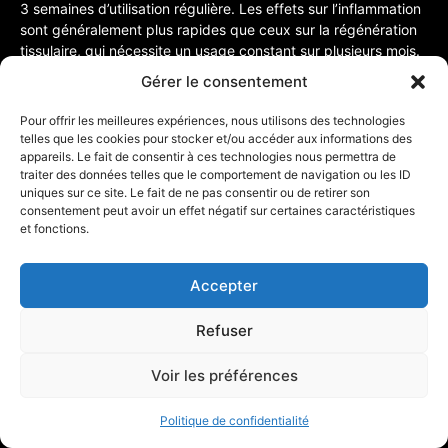
3 semaines d’utilisation régulière. Les effets sur l’inflammation
sont généralement plus rapides que ceux sur la régénération
tissulaire, qui nécessite un usage constant sur plusieurs mois.
Gérer le consentement
Peut-on utiliser ces pierres en cas de crise aiguë d’arthrose
?
Pour offrir les meilleures expériences, nous utilisons des technologies
telles que les cookies pour stocker et/ou accéder aux informations des
appareils. Le fait de consentir à ces technologies nous permettra de
Oui, mais avec quelques précautions. Pendant une poussée
traiter des données telles que le comportement de navigation ou les ID
inflammatoire aiguë, privilégiez l’ambre et la chrysocolle qui
uniques sur ce site. Le fait de ne pas consentir ou de retirer son
sont les moins susceptibles d’aggraver l’inflammation. Évitez
consentement peut avoir un effet négatif sur certaines caractéristiques
d’appliquer une pression sur l’articulation enflammée et optez
et fonctions.
plutôt pour un positionnement doux des pierres autour de la
zone douloureuse. La pierre de lave peut être utilisée froide
Accepter
(réfrigérée, pas congelée) pour un effet anti-inflammatoire
immédiat.
Refuser
Les pierres fonctionnent-elles sur tous les types d’arthrose
Voir les préférences
?
Politique de confidentialité
Les pierres peuvent apporter un soulagement pour tous les