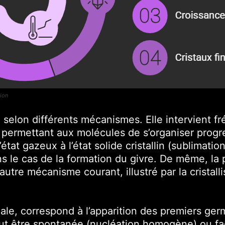
tion
re selon différents mécanismes. Elle intervient 
e, permettant aux molécules de s’organiser prog
état gazeux à l’état solide cristallin (sublimati
le cas de la formation du givre. De même, la pr
utre mécanisme courant, illustré par la cristalli
iale, correspond à l’apparition des premiers ger
peut être spontanée (nucléation homogène) ou fac