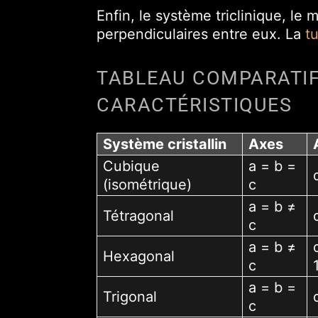
Enfin, le système triclinique, le
perpendiculaires entre eux. La
t
TABLEAU COMPARATIF
CARACTÉRISTIQUES
Système cristallin
Axes
Cubique
a = b =
(isométrique)
c
a = b ≠
Tétragonal
c
a = b ≠
Hexagonal
c
a = b =
Trigonal
c