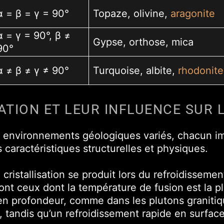
α = β = γ = 90°
Topaze, olivine,
aragonite
α = γ = 90°, β ≠
Gypse, orthose, mica
90°
α ≠ β ≠ γ ≠ 90°
Turquoise, albite,
rhodonite
ATION ET LEUR INFLUENCE SUR 
s environnements géologiques variés, chacun i
 caractéristiques structurelles et physiques.
cristallisation se produit lors du refroidissem
sont ceux dont la température de fusion est la pl
n profondeur, comme dans les plutons granitiqu
nu, tandis qu’un refroidissement rapide en surfac