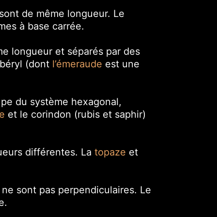
x sont de même longueur. Le
smes à base carrée.
me longueur et séparés par des
 béryl (dont
l’émeraude
est une
upe du système hexagonal,
te
et le corindon (rubis et saphir)
eurs différentes. La
topaze
et
ne sont pas perpendiculaires. Le
e.