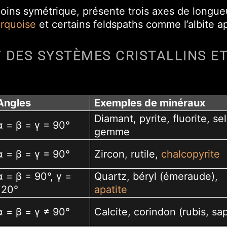
 moins symétrique, présente trois axes de longue
urquoise
et certains feldspaths comme l’albite a
 DES SYSTÈMES CRISTALLINS ET
Angles
Exemples de minéraux
Diamant, pyrite, fluorite, sel
α = β = γ = 90°
gemme
α = β = γ = 90°
Zircon, rutile,
chalcopyrite
α = β = 90°, γ =
Quartz, béryl (émeraude),
120°
apatite
α = β = γ ≠ 90°
Calcite, corindon (rubis, sap