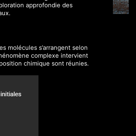
ploration approfondie des
aux.
les molécules s’arrangent selon
e phénomène complexe intervient
position chimique sont réunies.