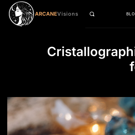
ARCANE
Visions
BL
Cristallograph