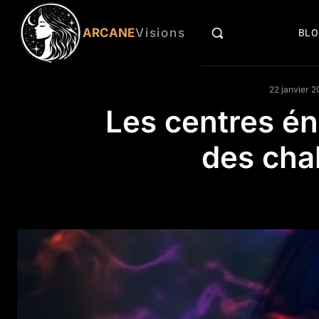
ARCANE
Visions
BL
22 janvier 
Les centres én
des cha