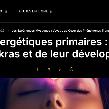
OG
OUTILS EN LIGNE
2025
Les Expériences Mystiques : Voyage au Cœur des Phénomènes Tran
ergétiques primaires 
kras et de leur dével