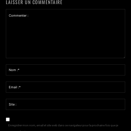
LAISSER UN COMMENTAIRE
Commenter
:
Nom
:*
Email
:*
Site
:
Enregistrer mon nom, email et site web dans ce navigateur pour la prochaine fois que je