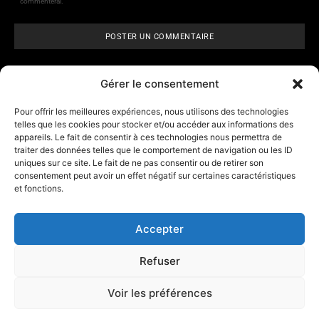
commenterai.
Gérer le consentement
Pour offrir les meilleures expériences, nous utilisons des technologies
telles que les cookies pour stocker et/ou accéder aux informations des
appareils. Le fait de consentir à ces technologies nous permettra de
ARCANE VISIONS
- Tarologie,
traiter des données telles que le comportement de navigation ou les ID
numérologie et
horoscope
uniques sur ce site. Le fait de ne pas consentir ou de retirer son
consentement peut avoir un effet négatif sur certaines caractéristiques
et fonctions.
Contact
A propos d’Arcane Vision
Accepter
Mentions légales
Refuser
Les outils
Affiliation
Voir les préférences