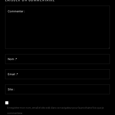
Commenter
:
Nom
:*
Email
:*
Site
:
Enregistrer mon nom, email et site web dans ce navigateur pour la prochaine fois que je
commenterai.